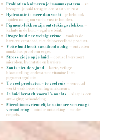
Probiotica kalmeren je immuunsysteem
— ze
brengen je huid terug in een staat van rust.
Hydratatie is meer dan vocht
— je hebt ook
lipiden nodig om vocht vast te houden.
Pigmentvlekken zijn ontstekingsvlekken
—
kalmte in de huid = egalere teint.
Droge huid ≠ te weinig crème
— vaak is de
barrière verstoord, niet de hoeveelheid product.
Vette huid heeft zachtheid nodig
— ontvetten
maakt het probleem erger.
Stress zie je op je huid
— cortisol verstoort
microben, hydratatie en barrière.
Zon is niet de vijand
— korte, veilige
blootstelling ondersteunt vitamine D en
pigmentregulatie.
Te veel producten = te veel ruis
— eenvoud
werkt vaak beter dan lagen skincare.
Je huid herstelt vooral ’s nachts
— slaap is een
anti‑aging behandeling.
Microbioomvriendelijke skincare vertraagt
veroudering
— minder ontsteking = minder
rimpels.