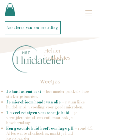
Annuleren van een bestelling
Helder
huidadvies
Weetjes
Je huid ademt rust
— hoe minder prikkels, hoe
sterker je barrière.
Je microbioom houdt van olie
— natuurlijke
huidoliën zijn voeding voor goede microben.
Te veel reinigen verstoort je huid
— je
verwijdert niet alleen vuil, maar ook je
beschermlaag.
Een gezonde huid heeft een lage pH
— rond 4,5.
Alles wat te alkalisch is, maakt je huid
kwetsbaarder.