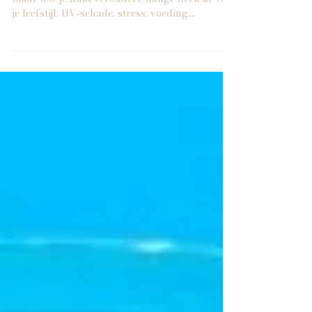
versnelde huidveroudering
We weten allemaal dat veroudering erbij hoort.
Maar hoe je huid veroudert, hangt sterk af van
je leefstijl. UV‑schade, stress, voeding,
luchtvervuiling, slaaptekort… ze spelen
allemaal een rol. Toch zijn dit niet de échte
boosdoeners. Ze zijn slechts triggers. De
werkelijke versnellers van huidveroudering
zitten dieper: in de biologie van je huid. En die
draait om drie pijlers: microbioom
ontstekingsniveau huidbarrière Als één van
deze pijlers uit balans raakt, sleurt ze de a