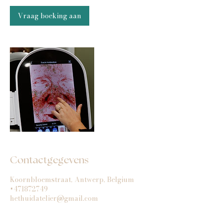
Vraag boeking aan
Contactgegevens
Koornbloemstraat, Antwerp, Belgium
+471872749
hethuidatelier@gmail.com