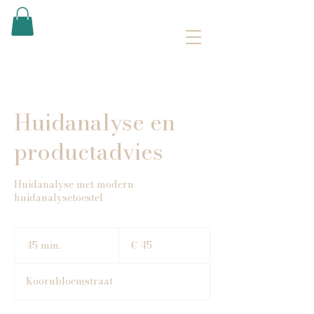
Huidanalyse en
productadvies
Huidanalyse met modern
huidanalysetoestel
45
euro
45 min.
4
€ 45
5
m
Koornbloemstraat
i
n
.